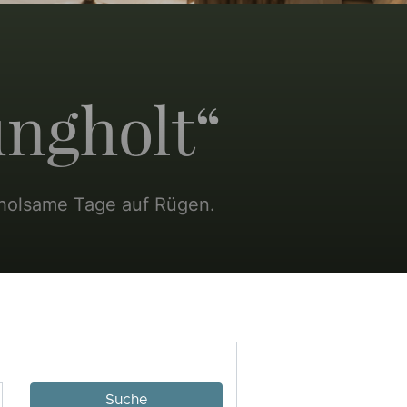
ngholt“
erholsame Tage auf Rügen.