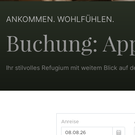
ANKOMMEN. WOHLFÜHLEN.
Buchung: Ap
Ihr stilvolles Refugium mit weitem Blick au