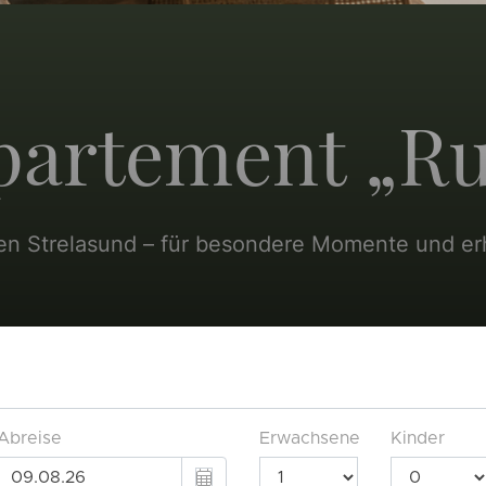
partement „Ru
f den Strelasund – für besondere Momente und 